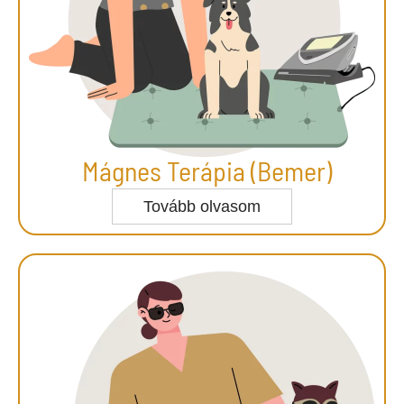
Mágnes Terápia (Bemer)
Tovább olvasom