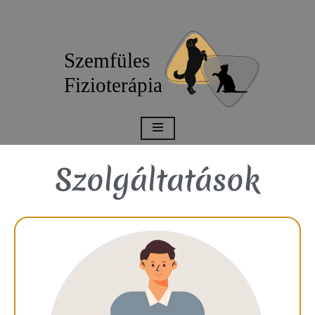
Skip
to
content
Szolgáltatások